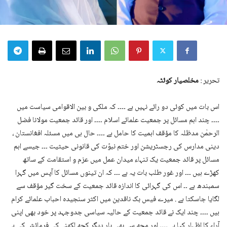
تحریر :
مخلصیار کوئٹہ
اس بات میں کوئی دو رائے نہیں ہے ۔۔۔۔ کہ ملکی و بین الاقوامی سیاست میں
۔۔۔۔ چند اہم مسائل پر جمعیت علمائے اسلام ۔۔۔۔ اور قائد جمعیت مولانا فضل
الرحمٰن مدظلہ کا مؤقف اہمیت کا حامل ہے ۔۔۔۔ حال ہی میں مسئلہ افغانستان ،
دینی مدارس کی رجسٹریشن اور ختم نبوّت کی قانونی حیثیت ۔۔۔ جیسے اہم
مسائل پر قائد جمعیت یک تنہاء میدان عمل میں عزم و استقامت کے ساتھ
کھڑے ہیں ۔۔۔ اور غور طلب بات یہ ہے ۔۔۔ کہ ان تینوں مسائل کا آپس میں گہرا
سمبندھ ہے ۔۔ اس کی گہرائی کا اندازہ قائد جمعیت کے سخت گیر مؤقف سے
لگایا جاسکتا ہے . میرے فیس بک ناقدین میں اکثر سنجیدہ احباب علمائے کرام
ہیں ۔۔۔۔ چند ایک نے قائد جمعیت کے حالیہ سیاسی جدوجہد پر خود بھی اپنی
آراء کا اظہار کیا ہے ۔۔۔۔ اور مجھ سے بھی بار دیگر کچھ لکھنے کی فرمائش کی ہے