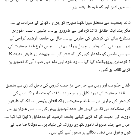
۔۔۔۔ میں ادنیٰ اور کم فہم طالبعلم ہوں ۔
قائد جمعیت سے متعلق میرا لکھنا سورج کو چراغ دکھانے کے مترادف ہے ۔۔۔۔
مگر چند ایک حقائق کا تذکرہ اس لیے ضروری ہے ۔۔۔۔ جنہیں دانستہ طور پر
متنازع بنانے کی کوشش کی جارہی ہے ۔۔۔۔ حال ہی جامعۃ الرشید کراچی کے
زیر سرپرستی ایک یوٹیوب چینل ٫٫ رفتار ،، نے ۔۔۔۔ جس طرح قائد جمعیت کی
سیاسی ماضی کو داغدار کرنے کی کوشش کی ۔۔۔۔ جھوٹ اور طبعی نفرت کا
ڈاکومنٹری پروپیگنڈہ کیا گیا ۔۔۔۔ وہ خود اپنے دام میں صیاد آنے کا تصویر بن
کر بے نقاب ہو گئی ۔
افغان حکومت اور وہاں سے خارجی مزاحمت کاروں کی دخل اندازی سے متعلق
۔۔۔۔ قائد جمعیت کے دورہ کابل اور موجودہ مؤقف کو متضاد رنگ دینے کی
کوشش کی جارہی ہے ۔۔۔۔ قائد جمعیت نے پاک افغان پڑوسی ممالک کو طرفین
کی مشکلات سے نکالنے کیلئے طے شدہ تجاویز پیش کی ۔۔۔۔ اسی عنوان پر اس
دورے کی اہمیت کو کم کرنے کیلئے جامعۃ الرشید کو مدمقابل لاکھڑا کیا گیا ۔۔۔۔
جہاں سے چند معروف نامور لکھاری روزانہ کی بنیاد پر ۔۔۔۔ مولانا صاحب کے
قول و قول میں تضاد نکالنے پر مامور کیے گئے ہیں ۔