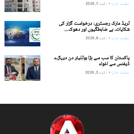
عظمت خان
-
اگست 7, 2026
ٹریڈ مارک رجسٹری: درخواست گزار کی
شکایات، بے ضابطگیوں اور دھوکہ...
عظمت خان
-
اگست 6, 2026
پاکستان کا سب سے بڑا ہوٹلیئر دن دیہاڑے
ڈیفنس سے اغواء
عظمت خان
-
اگست 3, 2026