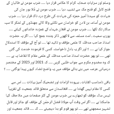
وسلم اور سرایاتِ صحابہ کرام کا عکاس قرار دیا ۔۔۔۔ ضرب مومن نے طالبان کے
فتح کابل کو فتح مکہ سے تشبیہ دیا ۔۔۔۔ ضرب مومن نے مُلا بور جان کی
شہادت کو سیدنا اَمیر حمزہ کی شہادت کی طرح درد ناک قرار دیا ۔۔۔۔ ضرب
مومن نے اُسامہ بن لادن کو خراسان سے نکلنے والا کالے جھنڈوں کے لشکر کا سپہ
سالار تک لکھا ۔۔۔۔ ضرب مومن نے افغان شہداء کے غمزدہ خاندانوں کیلئے ۔۔۔۔
یورپ سمیت ، امت مسلمہ سے لاکھوں ڈالر چندہ جمع کیا ۔۔۔۔ اگر یہ حضرت
استاذ صاحب مدظلہ کا علمی مؤقف و تائید تھا ۔۔۔۔ تو آج کے مؤقف کا استدلالِ
جواز کیا ہے ۔۔۔۔ ؟ اور اگر یہ بادل ناخواستہ کسی کا فرمودہ خدمت کی گئی
تھی ۔۔۔۔ تو پھر حضرت استاذ صاحب مدظلہ کے علمی مقام کا تقاضا یہ ہے ۔۔۔۔
کہ وہ مخدوم مکرم سے جواب طلبی کریں ۔۔۔۔ کہ 2021 اور 2025 کے مختصر
درمیانی عرصہ میں بنے بنائے مؤقف میں یہ واضح تضاد کیوں پیدا ہوگئی ۔۔۔۔ ؟
باقی نامناسب القابات ، بیہودہ الزامات اور تضحیک آمیز بیانات ۔۔۔۔ اس سے
کسی کا مقام نہیں گھٹتا ہے ۔۔۔۔ افغانستان سے متعلق قائد جمعیت کے تقریباً
تیس سالہ مؤقف کو تمھارے ہی ضرب مومن کے کلر صفحات میں ملاحظہ کیا
جاسکتا ہے ۔۔۔۔ اگر اس وقت آپ مولانا فضل الرحمٰن کے مؤقف کو جائز اور قابلِ
تشہیر سمجھتے تھے ۔۔۔۔ تو پھر قوم کو بتا دیجیئے ۔۔۔۔ کہ ۔۔۔۔ قائد جمعیت اور