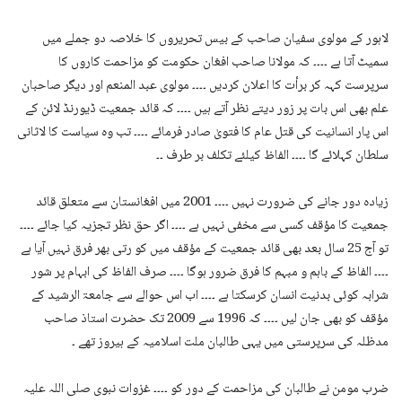
لاہور کے مولوی سفیان صاحب کے بیس تحریروں کا خلاصہ دو جملے میں
سمیٹ آتا ہے ۔۔۔۔ کہ مولانا صاحب افغان حکومت کو مزاحمت کاروں کا
سرپرست کہہ کر برأت کا اعلان کردیں ۔۔۔۔ مولوی عبد المنعم اور دیگر صاحبان
علم بھی اس بات پر زور دیتے نظر آتے ہیں ۔۔۔۔ کہ قائد جمعیت ڈیورنڈ لائن کے
اس پار انسانیت کی قتل عام کا فتویٰ صادر فرمائے ۔۔۔۔ تب وہ سیاست کا لاثانی
سلطان کہلائے گا ۔۔۔۔ الفاظ کیلئے تکلف بر طرف ۔۔
زیادہ دور جانے کی ضرورت نہیں ۔۔۔۔ 2001 میں افغانستان سے متعلق قائد
جمعیت کا مؤقف کسی سے مخفی نہیں ہے ۔۔۔۔ اگر حق نظر تجزیہ کیا جائے ۔۔۔۔
تو آج 25 سال بعد بھی قائد جمعیت کے مؤقف میں کو رتی بھر فرق نہیں آیا ہے
۔۔۔۔ الفاظ کے باہم و مبہم کا فرق ضرور ہوگا ۔۔۔۔ صرف الفاظ کی ابہام پر شور
شرابہ کوئی بدنیت انسان کرسکتا ہے ۔۔۔۔ اب اس حوالے سے جامعۃ الرشید کے
مؤقف کو بھی جان لیں ۔۔۔۔ کہ 1996 سے 2009 تک حضرت استاذ صاحب
مدظلہ کی سرپرستی میں یہی طالبان ملت اسلامیہ کے ہیروز تھے ۔
ضرب مومن نے طالبان کی مزاحمت کے دور کو ۔۔۔۔ غزوات نبوی صلی اللہ علیہ