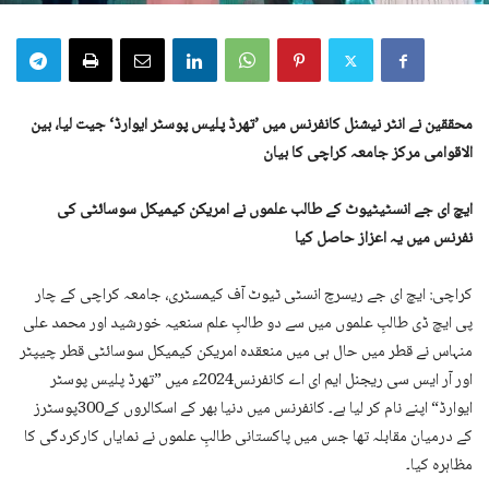
محققین نے انٹر نیشنل کانفرنس میں ’تھرڈ پلیس پوسٹر ایوارڈ‘ جیت لیا، بین
الاقوامی مرکز جامعہ کراچی کا بیان
ایچ ای جے انسٹیٹیوٹ کے طالب علموں نے امریکن کیمیکل سوسائٹی کی
نفرنس میں یہ اعزاز حاصل کیا
کراچی: ایچ ای جے ریسرچ انسٹی ٹیوٹ آف کیمسٹری، جامعہ کراچی کے چار
پی ایچ ڈی طالبِ علموں میں سے دو طالبِ علم سنعیہ خورشید اور محمد علی
منہاس نے قطر میں حال ہی میں منعقدہ امریکن کیمیکل سوسائٹی قطر چیپٹر
اور آر ایس سی ریجنل ایم ای اے کانفرنس2024ء میں ”تھرڈ پلیس پوسٹر
ایوارڈ“ اپنے نام کر لیا ہے۔ کانفرنس میں دنیا بھر کے اسکالروں کے300پوسٹرز
کے درمیان مقابلہ تھا جس میں پاکستانی طالبِ علموں نے نمایاں کارکردگی کا
مظاہرہ کیا۔