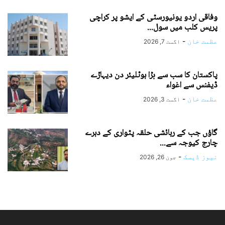
وفاقی اردو یونیورسٹی کے ایشو پر کراچی
پریس کلب میں سول...
عظمت خان
-
اگست 7, 2026
پاکستان کا سب سے بڑا ہوٹلیئر دن دیہاڑے
ڈیفنس سے اغواء
عظمت خان
-
اگست 3, 2026
گاؤں جب کے رہائشی حلقہ پٹواری کے دہرے
چارج کیوجہ سے...
نیوز ڈیسک
-
جون 26, 2026