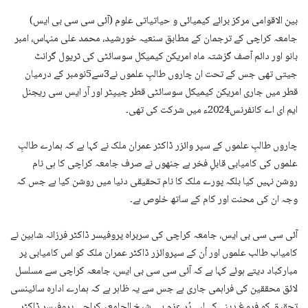
بین الاقوامی مرکز برائے کیمیائی و حیاتیاتی علوم (آئی سی سی بی ایس)
جامعہ کراچی کے ترجمان کے مطابق سنعیہ خورشید، محمد علی منہاس، امبر
بانو اور دائم آصف گزشتہ ماہ امریکن کیمیکل سوسائٹی کی ٹریول گرانٹ
جیتی تھی جس کے تحت ان چاروں طالبِ علموں نے3سے5نومبر کے درمیان
قطر میں جاری امریکن کیمیکل سوسائٹی قطر چیپٹر اور آر ایس سی ریجنل
ایم ای اے کانفرنس2024ء میں شرکت کی تھی۔
چاروں طالبِ علموں کے سپر وائزر ڈاکٹر عمران ملک نے کہا ہے کہ ہمارے طالبِ
علموں کی کامیابی قابلِ فخر ہے جنھوں نے صرف جامعہ کراچی کا ہی نام
روشن نہیں کیا بلکہ پورے ملک کا نام تحقیقی دنیا میں روشن کیا ہے جس کہ
وجہ ان کی محنت اور کام کے ساتھ خلوص ہے۔
آئی سی سی بی ایس، جامعہ کراچی کی سربراہ پروفیسر ڈاکٹر فرزانہ شاہین نے
کامیاب طالب علموں اور اُن کے سپروائزر ڈاکٹر عمران ملک کو اس کامیابی پر
مبارکباد دیتے ہوئے کہا ہے کہ آئی سی سی بی ایس، جامعہ کراچی سے مسلسل
لائق محققین کی فراہمی جاری ہے جس سے یہ ظاہر ہے کہ ہمارے ادارہ سائینسی
تحقیق کو فروغ دینے کے لیے پُر عزم ہے۔ شیخ الجامعہ کراچی پروفیسر ڈاکٹر