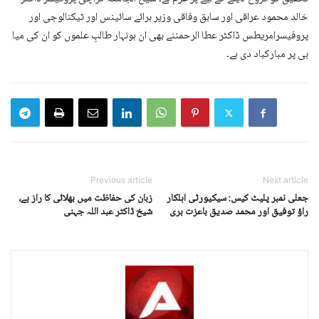
خالد محمود عراقی اور سابق وفاقی وزیر برائے سائینس اور ٹیکنالوجی اور
پروفیسرامریطس ڈاکٹر عطا الرحمننے بھی ان ہونہار طالبِ علموں کو ان کی میا
بی پر مبارکباد دی ہے۔
Previous article
Next article
جعلی نمبر پلیٹ کیس: سیکیورٹی اہلکار
زبان کی حفاظت میں بھلائی کا راز ہے،
راؤ توفیق اور محمد صدیق باعزت بری
شیخ ڈاکٹر عبد اللہ جہنی