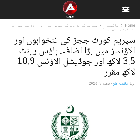
Home
پاکستان
سپریم کورٹ ججز کی تنخواہوں اور الاؤنسز میں بڑا
اضافہ، ہاؤس رینٹ...
سپریم کورٹ ججز کی تنخواہوں اور
الاؤنسز میں بڑا اضافہ، ہاؤس رینٹ
3.5 لاکھ اور جوڈیشل الاؤنس 10.9
لاکھ مقرر
By
عظمت خان
-
نومبر 8, 2024