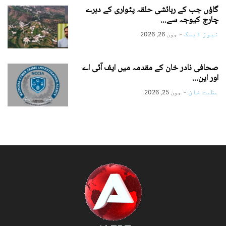
گاؤں جب کے رہائشی حلقہ پٹواری کے دہرے
چارج کیوجہ سے...
نیوز ڈیسک
-
جون 26, 2026
صحافی نادر خان کے مقدمہ میں ایف آئی اے
اور این...
عظمت خان
-
جون 25, 2026