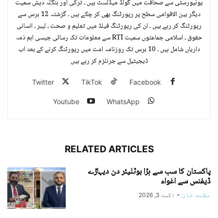
یونیورسٹی سے صحافت میں گولڈ میڈلسٹ ہیں ، ترکی اور بنگلہ دیش سمیت
دیگر بین الاقوامی سطح پر رپورٹنگ بھی کر چکے ہیں ۔ گزشتہ 12 برس سے
رپورٹنگ کر رہے ہیں ۔ ان کی رپورٹنگ فیلڈ میں تعلیم و صحت ، لیبر ، انسانی
حقوق ، اسلامی جماعتوں سمیت RTI سے معلومات تک رسائی جیسی اہم ذمہ
داریاں شامل ہیں ۔ 10 برس تک روزنامہ امت میں رپورٹنگ کرنے کے بعد اب
ڈیجیٹیل سے جرنلزم کر رہے ہیں
Twitter
TikTok
Facebook
Youtube
WhatsApp
RELATED ARTICLES
پاکستان کا سب سے بڑا ہوٹلیئر دن دیہاڑے
ڈیفنس سے اغواء
عظمت خان
-
اگست 3, 2026