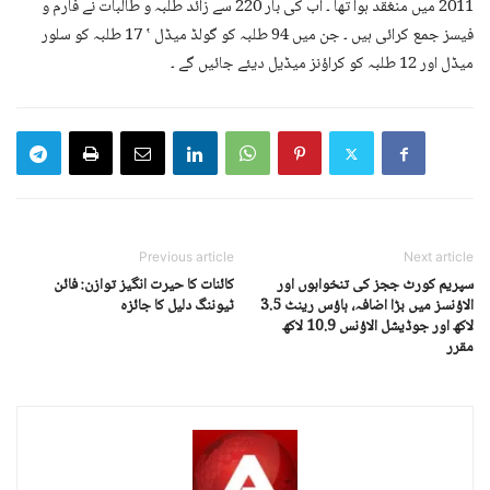
2011 میں منغقد ہوا تھا ۔ اب کی بار 220 سے زائد طلبہ و طالبات نے فارم و
فیسز جمع کرائی ہیں ۔ جن میں 94 طلبہ کو گولڈ میڈل ‛ 17 طلبہ کو سلور
میڈل اور 12 طلبہ کو کراؤنز میڈیل دیئے جائیں گے ۔
Previous article
Next article
سپریم کورٹ ججز کی تنخواہوں اور
کائنات کا حیرت انگیز توازن: فائن
الاؤنسز میں بڑا اضافہ، ہاؤس رینٹ 3.5
ٹیوننگ دلیل کا جائزہ
لاکھ اور جوڈیشل الاؤنس 10.9 لاکھ
مقرر