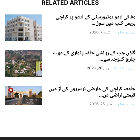
RELATED ARTICLES
وفاقی اردو یونیورسٹی کے ایشو پر کراچی
پریس کلب میں سول...
عظمت خان
-
اگست 7, 2026
گاؤں جب کے رہائشی حلقہ پٹواری کے دہرے
چارج کیوجہ سے...
نیوز ڈیسک
-
جون 26, 2026
جامعہ کراچی کی عارضی نرسریوں کی آڑ میں
قیمتی اراضی من...
عظمت خان
-
جون 25, 2026