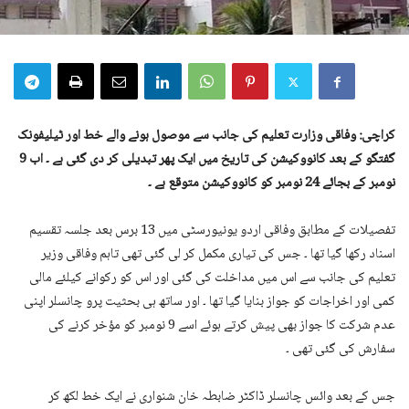
کراچی: وفاقی وزارت تعلیم کی جانب سے موصول ہونے والے خط اور ٹیلیفونک
گفتگو کے بعد کانووکیشن کی تاریخ میں ایک پھر تبدیلی کر دی گئی ہے ۔ اب 9
نومبر کے بجائے 24 نومبر کو کانووکیشن متوقع ہے ۔
تفصیلات کے مطابق وفاقی اردو یونیورسٹی میں 13 برس بعد جلسہ تقسیم
اسناد رکھا گیا تھا ۔ جس کی تیاری مکمل کر لی گئی تھی تاہم وفاقی وزیر
تعلیم کی جانب سے اس میں مداخلت کی گئی اور اس کو رکوانے کیلئے مالی
کمی اور اخراجات کو جواز بنایا گیا تھا ۔ اور ساتھ ہی بحثیت پرو چانسلر اپنی
عدم شرکت کا جواز بھی پیش کرتے ہوئے اسے 9 نومبر کو مؤخر کرنے کی
سفارش کی گئی تھی ۔
جس کے بعد وائس چانسلر ڈاکٹر ضابطہ خان شنواری نے ایک خط لکھ کر