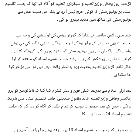
گزشتہ روز وفاقی وزیر تعلیم و سیکرٹری تعلیم کو آگاہ کیا تھا کہ جلسہ تقسیم
اسناد پر یونیورسٹی کا کوئی خرچ نہیں آ رہا ہے بلکہ اس مثبت عمل سے
یونیورسٹی کی ساکھ میں مذید بہتری ہو گی ۔
خط میں وائس چانسلر نے بتایا کہ گورنر ہاؤس کی لوکیشن کی وجہ سے
اخراجات بھی نہ ہونے کے برابر ہونگے اور جو ہونگے وہ بھی طلبہ کی دی ہوئی
رقم ہونگے ۔ بلکہ ان سے بھی یونیورسٹی کو مذید بچیں گے ۔ کیونکہ کھانے
کیلئے المنائی نے پیشکش کی ہے ۔ لہذاہ جلسہ تقسیم اسناد کو منعقد کر لیا
جائے تاہم اگر وزیر تعلیم بحثیت پرو چانسلر وقت دیتے ہیں تو اسے مؤخر کیا
جا سکتا ہے ۔
بعد ازاں اسلام سے بذریعہ ٹیلی فون و لیٹر کنفرم کیا گیا کہ 24 نومبر کو پرو
چانسلر وفاقی وزیر تعلیم خالد مقبول صدیقی جلسہ تقسیم اسناد میں شریک
ہونگے ۔ جس کے بعد جمعرات دوپہر کو تمام طلبہ کو آگاہ کر دیا گیا کہ جلسہ
تقسیم اسناد 24 نومبر کو ہو گا ۔
واضح رہے کہ یہ جلسہ تقسیم اسناد 13 برس بعد ہونے جا رہا ہے ۔ آخری بار