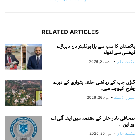
RELATED ARTICLES
پاکستان کا سب سے بڑا ہوٹلیئر دن دیہاڑے
ڈیفنس سے اغواء
عظمت خان
-
اگست 3, 2026
گاؤں جب کے رہائشی حلقہ پٹواری کے دہرے
چارج کیوجہ سے...
نیوز ڈیسک
-
جون 26, 2026
صحافی نادر خان کے مقدمہ میں ایف آئی اے
اور این...
عظمت خان
-
جون 25, 2026