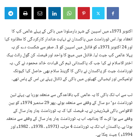
اکتوبر 1971ء میں اسپین کے شہر بارسلونا میں ہاکی کے پہلے عالمی کپ کا
انعقاد ہوا۔ اس ٹورنامنٹ میں پاکستان نے نہایت شاندار کارکردگی کا مظاہرہ کیا
اور 24 اکتوبر 1971ء کو فائنل میں اسپین کو 1۔ صفر سے شکست دے کر یہ
پہلا عالمی کپ جیت لیا۔ فائنل میں میچ کا واحد اور فیصلہ کن گول رائٹ بیک
اختر الاسلام نے کیا جب کہ پاکستانی ٹیم کی قیادت خالد محمود نے کی۔ یہ
ٹورنامنٹ جیت کر پاکستان نے ہاکی کا گرینڈ سلام بھی حاصل کیا کیونکہ
اولمپکس اور ایشیائی کھیلوں میں ہاکی کے ٹائٹل پہلے ہی اس کے پاس تھے۔
تب سے اب تک ہاکی کا یہ عالمی کپ باقاعدگی سے منعقد ہورہا ہے۔ پہلے تین
ٹورنامنٹ دو‘ دو سال کے وقفے سے منعقد ہوئے۔ پھر 29 ستمبر 1974ء کو بین
الاقوامی ہاکی فیڈریشن نے یہ فیصلہ کیا کہ یہ ٹورنامنٹ چار چار سال کے
وقفے سے ہوا کرے گا چنانچہ اب یہ ٹورنامنٹ چار چار سال کے وقفے سے منعقد
ہوتا ہے۔ پاکستان اب تک یہ ٹورنامنٹ 4 مرتبہ (1971ء ۔ 1978ء ۔ 1982ء اور
1994ء ) جیت چکا ہے۔