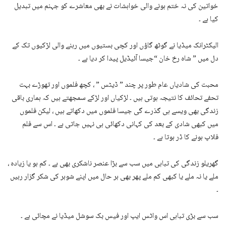
خواتین کی نہ ختم ہونے والی خواہشات نے بھی معاشرے کو جہنم میں تبدیل
کیا ہے ۔
الیکٹرانک میڈیا نے گوٹھ گاؤں اور کچی بستیوں میں رہنے والی لڑکیوں تک کے
دل میں ” شاہ رخ خان “جیسا آئیڈیل پیدا کر دیا ہے ۔
محبت کی شادیاں عام طور پر چند ” ڈیٹس ” ، کچھ فلموں اور تھوڑے بہت
تحفے تحائف کا نتیجہ ہوتی ہیں ۔ لڑکیاں اور لڑکے سمجھتے ہیں کہ ہماری باقی
زندگی بھی ویسے ہی گذرے گی جیسا فلموں میں دکھاتے ہیں ، لیکن فلموں
میں کبھی شادی کے بعد کی کہانی دکھائی ہی نہیں جاتی ہے ۔ اس سے فلم
فلاپ ہونے کا ڈر ہوتا ہے ۔
گھریلو زندگی کی تباہی میں سب سے بڑا عنصر ناشکری بھی ہے ۔ کم ہو یا زیادہ ،
ملے یا نہ ملے یا کبھی کم ملے پھر بھی ہر حال میں اپنے شوہر کی شکر گزار رہیں
۔
سب سے بڑی تباہی اس واٹس ایپ اور فیس بک سوشل میڈیا نے مچائی ہے ۔