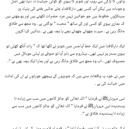
والوں کا لڑکی سے رویہ اور شوہر کا بیوی کو کوئی حیثیت نہ دینا بھی اصل
وجوہات ہیں لیکن آپ کسی بھی دارالافتاء چلے جائیں ہفتے کی بنیاد پر
سینکڑوں خطوط ہیں جو خواتین نہیں مرد حضرات لکھتے ہیں اور پوچھتے ہیں
کہ ہماری بیوی کو کسی اور کے ساتھ ” محبت ” ہوگئی ہے ۔ وہ مجھ سے طلاق
مانگ رہی ہے ۔ میرے چھوٹے چھوٹے بچے یا بچہ بھی ہے ۔ بتائیں کیا کروں
ایک دارالافتا میں ایک خط آیاجس میں شوہر نے لکھا تھا کہ ” رات آنکھ کھلی تو
بیوی بستر پر نہیں تھی ، بیڈروم سے باہر آیا تو صوفے پر لیٹی موبائل میں
مصروف تھی ۔ اب وہ مجھ سے طلاق مانگ رہی ہے اور ہمارا ایک بچہ بھی ہے “۔
میں نے خود یہ واقعات سنے ہیں کہ شوہروں کے پیچھے عورتوں نے ان کی امانت
میں خیانت کی ہے ۔
نبی مہربانﷺ نے فرمایا ” اللہ تعالی کو جائز کاموں میں سب سے زیادہ نا
پسندیدہ نبی مہربانﷺ نے فرمایا ” اللہ تعالی کو جائز کاموں میں سب سے
زیادہ نا پسندیدہ طلاق ہے “۔
ایک عالم دین نے کیا خوب فرمایا تھا ” یہ قوم اسلام پر مرنے کے لئیے تیار ہے