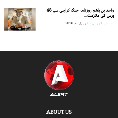
واحد بن ہاشم روزنامہ جنگ کراچی سے 48
برس کی ملازمت...
اسرار ایوبی
-
اپریل 26, 2026
ABOUT US