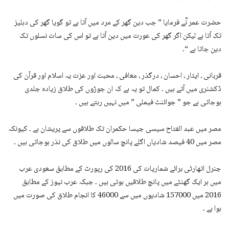
حضرت عمر نؓے فرمایا ” جب دین گھر کے مرد میں آتا ہے تو گویا گھر کی دہلیز
تک آتا ہے لیکن اگر گھر کی عورت میں دین آتا ہے تو اس کی سات نسلوں تک
دین جاتا ہے “۔
قربانی ، ایثار ، احسان ، درگذر ، معافی ، محبت اور عزت یہ اسلام اور قرآن کی
ڈکشنری میں آتے ہیں ۔ کمال تو یہ ہے کہ ان جوڑوں کی طلاق زیادہ جلدی
ہوجاتی ہے جو ” جوائنٹ فیملی ” میں نہیں رہتے ہیں ۔
مصر میں عبد الفتاح سیسی جیسا حکمران تک طلاقوں سے پریشان ہے ۔ کیونکہ
مصر میں 40 فیصد شادیاں اگلے پانچ سالوں میں طلاق کی نذر ہوجاتی ہیں ۔
جنرل اتھارٹی برائے شماریات کی 2016 کی رپورٹ کے مطابق سعودی عرب
میں ہر ایک گھنٹے میں پانچ طلاقیں ہوتی ہیں ۔ جبکہ عرب نیوز کے مطابق
2016 میں 157000 شادیوں میں سے 46000 کا انجام طلاق کی صورت میں
ہوا ہے ۔