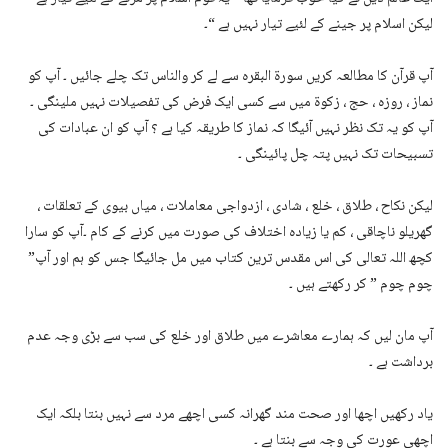
لیکن اسلام پر جینے کے لئیے تیار نہیں ہے “۔
آپ قرآن کا مطالعہ کریں سورۃ البقرہ سے لے کر والناس تک چلے جائیں ۔ آپ کو
نماز ، روزہ ، حج ، زکوۃ میں سے کسی ایک فرض کی تفصیلات نہیں ملینگی ۔
آپ کو یہ تک نظر نہیں آئیگا کہ نماز کا طریقہ کیا ہے ؟ آپ کو ان عبادات کی
تسبیحات تک نہیں پتہ چل پائینگی ۔
لیکن نکاح ، طلاق ، خلع ، شادی ، ازدواجی معاملات ، میاں بیوی کے تعلقات ،
گھریلو ناچاقی ، کم یا زیادہ اختلاف کی صورت میں کرنے کے کام ۔آپ کو سارا
کچھ اللہ تعالی کی اس مقدس ترین کتاب میں مل جائیگا جس کو ہم اور آپ”
چوم چوم ” کر رکھتے ہیں ۔
آپ مان لیں کہ ہمارے معاشرے میں طلاق اور خلع کی سب سے بڑی وجہ عدم
برداشت ہے ۔
یاد رکھیں اچھا اور صحت مند گھرانہ کسی اچھے مرد سے نہیں بنتا بلکہ ایک
اچھی عورت کی وجہ سے بنتا ہے ۔