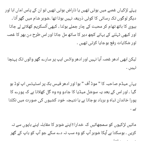
پہلے لڑکیاں غصے میں ہوتی تھیں یا ناراض ہوتی تھیں تو ان کے پاس اماں ابا اور
دیگر لوگوں تک رسائی کا کوئی ذریعہ نہیں ہوتا تھا ۔شوہر شام میں گھر آتا ،
بیوی کا ہاتھ تھام کر محبت کے چار جملے بولتا ، کبھی آئسکریم کھلانے لے جاتا
اور کبھی ٹہلنے کے بہانے کچھ دیر کا ساتھ مل جاتا اور اس طرح دن بھر کا غصہ
اور شکایات رفع ہوجایا کرتی تھیں ۔
لیکن ابھی ادھر غصہ آیا نہیں اور ادھر واٹس ایپ پر سارے گھر والوں تک پہنچا
نہیں ۔
یہاں میڈم صاحبہ کا ” موڈ آف ” ہوا اور ادھر فیس بک پر اسٹیٹس اپ لوڈ ہو
گیا ۔ اور اس کے بعد یہ سوشل میڈیا کا جادو وہ وہ گل کھلاتا ہے کہ پورے کا
پورا خاندان تباہ و برباد ہوجاتا ہے یا نتیجہ خود کشیوں کی صورت میں نکلتا
ہے ۔
مائیں لڑکیوں کو سمجھائیں کہ خدارا ! اپنے شوہر کا مقابلہ اپنے باپوں سے نہ
کریں ۔ ہوسکتا ہے آپکا شوہر آپ کو وہ سب نہ دے سکے جو آپ کو باپ کے گھر