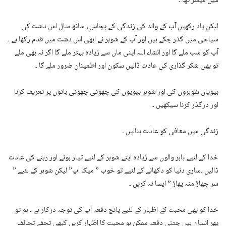
میں میسر تھا ۔
لیکن یاد رکھیں آپ کے والد کی زندگی کے پچاس ، ساٹھ سال اس دشت کی
سیاحی میں گذر چکے ہیں اور آپ کے شوہر نے ابھی اس دشت میں قدم رکھا ہے ۔
آپ کو سب ملے گا اور انشاء اللہ اپنی ماں سے زیادہ بہتر ملے گا اگر نہ بھی ملے
تو بھی شکر گذاری کی عادت ڈالیں سکون اور اطمینان ضرور ملے گا ۔
بیویاں شوہروں کی اور شوہر بیویوں کی چھوٹی چھوٹی باتوں پر تعریف کرنا
اور درگذر کرنا سیکھیں ۔
زندگی میں معافی کو عادت بنالیں ۔
خدا کے لئیے باہر والوں سے زیادہ اپنے شوہر کے لئیے تیار ہونے اور رہنے کی عادت
ڈالیں ۔ساری دنیا کو دکھانے کے لئیے تو خوب ” میک اپ” لیکن شوہر کے لئیے ”
سر جھاڑ منہ پھاڑ ” ایسا نہ کریں ۔
خدا کو بھی محبت کے اظہار کے لئیے پانچ دفعہ آپ کی توجہ درکار ہے ۔ ہم تو
پھر انسان ہیں جتنی دفعہ ممکن ہو محبت کا اظہار کریں کبھی تحفے تحائف