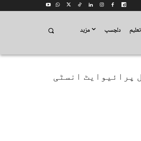
علیم
دلچسپ
مزید
 پرائیوایٹ انسٹی