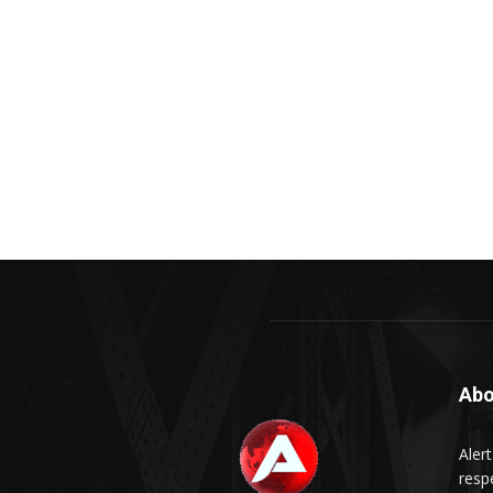
Abo
Aler
respe