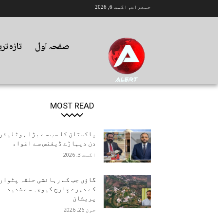
جمعرات, اگست 6, 2026
صفحہ اول
تازہ تر
MOST READ
پاکستان کا سب سے بڑا ہوٹلیئر
دن دیہاڑے ڈیفنس سے اغواء
اگست 3, 2026
گاؤں جب کے رہائشی حلقہ پٹوار
کے دہرے چارج کیوجہ سے شدید
پریشان
جون 26, 2026