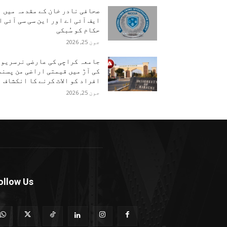
صحافی نادر خان کے مقدمہ میں
ایف آئی اے اور این سی سی آئی ا
حکام کو سُبکی
جون 25, 2026
جامعہ کراچی کی عارضی نرسریوں
کی آڑ میں قیمتی اراضی من پسند
افراد کو الاٹ کرنے کا انکشاف
جون 25, 2026
ollow Us