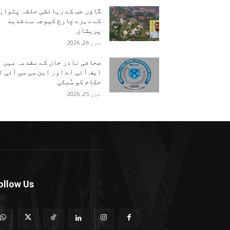
گاؤں جب کے رہائشی حلقہ پٹوار
کے دہرے چارج کیوجہ سے شدید
پریشان
جون 26, 2026
صحافی نادر خان کے مقدمہ میں
ایف آئی اے اور این سی سی آئی ا
حکام کو سُبکی
جون 25, 2026
ollow Us