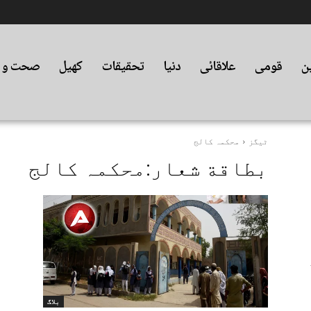
ین
قومی
علاقائی
دنیا
تحقیقات
کھیل
صحت و ت
ٹیگز
محکمہ کالج
بطاقة شعار:
محکمہ کالج
بلاگ