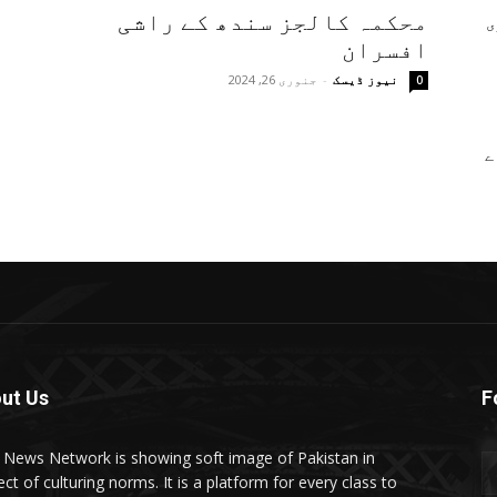
محکمہ کالجز سندھ کے راشی
ی
افسران
نیوز ڈیسک
-
جنوری 26, 2024
0
ے
ut Us
F
t News Network is showing soft image of Pakistan in
ct of culturing norms. It is a platform for every class to