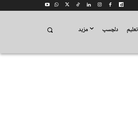
علیم
دلچسپ
مزید