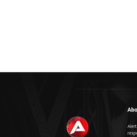
Abo
Aler
respe