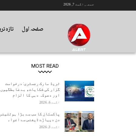
جمعہ, اگست 7, 2026
صفحہ اول
تازہ تر
MOST READ
ٹریڈ مارک رجسٹری: درخواست
گزار کی شکایات، بے ضابطگیوں
اور دھوکہ دہی کا الزام
اگست 6, 2026
پاکستان کا سب سے بڑا ہوٹلیئر
دن دیہاڑے ڈیفنس سے اغواء
اگست 3, 2026