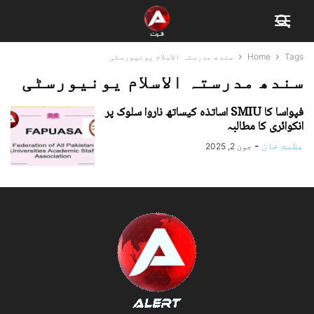
Tags
Home
سندھ مدرستہ الاسلام یونیورسٹی
سندھ مدرستہ الاسلام یونیورسٹی
فپواسا کا SMIU اساتذہ کیساتھ ناروا سلوک پر
انکوائری کا مطالبہ
عظمت خان
-
جون 2, 2025