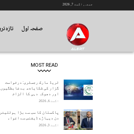
جمعہ, اگست 7, 2026
صفحہ اول
تازہ تر
MOST READ
ٹریڈ مارک رجسٹری: درخواست
گزار کی شکایات، بے ضابطگیوں
اور دھوکہ دہی کا الزام
اگست 6, 2026
پاکستان کا سب سے بڑا ہوٹلیئر
دن دیہاڑے ڈیفنس سے اغواء
اگست 3, 2026