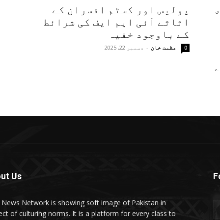
پولیس اور کسٹم افسران کے
ی
اثاثے آئی ایم ایف کی شرائط
کے باوجود خفیہ
عظمت خان
-
دسمبر 22, 2025
0
ے
ut Us
F
t News Network is showing soft image of Pakistan in
ct of culturing norms. It is a platform for every class to