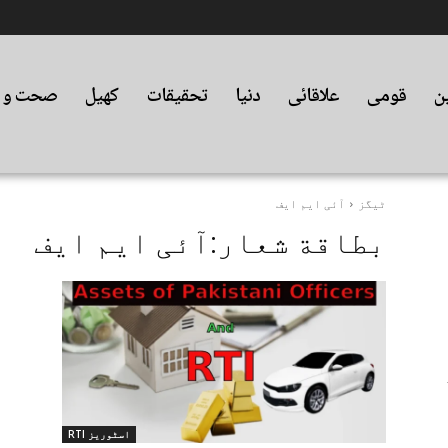
ین
قومی
علاقائی
دنیا
تحقیقات
کھیل
صحت و ت
ٹیگز
آئی ایم ایف
بطاقة شعار:
آئی ایم ایف
اسٹوریز RTI