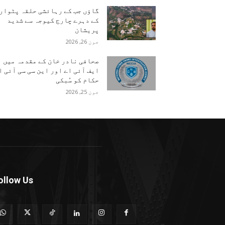
گاؤں جب کے رہائشی حلقہ پٹوار
کے دہرے چارج کیوجہ سے شدید
پریشان
جون 26, 2026
صحافی نادر خان کے مقدمہ میں
ایف آئی اے اور این سی سی آئی ا
حکام کو سُبکی
جون 25, 2026
ollow Us