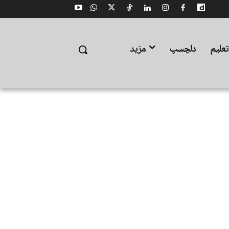
علیم
دلچسپ
مزید