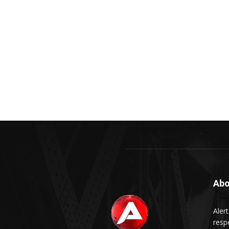
Abo
Aler
respe