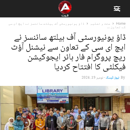
Home
صحت و تعلیم
ڈاؤ یونیورسٹی آف ہیلتھ سائنسز نے ایچ ای سی
کے تعاون ...
ڈاؤ یونیورسٹی آف ہیلتھ سائنسز نے
ایچ ای سی کے تعاون سے نیشنل آؤٹ
ریچ پروگرام فار ہائر ایجوکیشن
فیکلٹی کا افتتاح کردیا
By
نیوز ڈیسک
-
نومبر 19, 2024