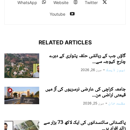
WhatsApp
Website
Twitter
Youtube
RELATED ARTICLES
گاؤں جب کے رہائشی حلقہ پٹواری کے دہرے
چارج کیوجہ سے...
نیوز ڈیسک
-
جون 26, 2026
جامعہ کراچی کی عارضی نرسریوں کی آڑ میں
قیمتی اراضی من...
عظمت خان
-
جون 25, 2026
پاکستانی سائنسدانوں کی ایک لاکھ 73 ہزار سے
زائد افراد پر...