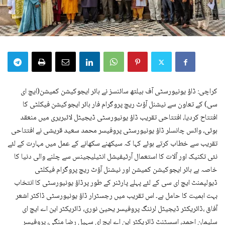
کراچی: ڈاؤ یونیورسٹی آف ہیلتھ سائنسز نے ہائر ایجوکیشن کمیشن(ایچ ای
سی) کے تعاون سے نیشنل آؤٹ ریچ پروگرام فار ہائر ایجوکیشن فیکلٹی کا
افتتاح کردیا، افتتاحی تقریب ڈاؤ یونیورسٹی ڈیجیٹل لائبریری میں منعقد
ہوئی، وائس چانسلر ڈاؤ یونیورسٹی پروفیسر محمد سعید قریشی نے افتتاحی
تقریب سے خطاب کرتے ہوئے کہا کہ سیکھنے سکھانے کے عمل میں مہارت کے لئے
نئی تکنیک اور آلات کا استعمال آرٹیفیشل انٹیلیجینس سے چلنے والی دنیا کا
خاصہ ہے ہائر ایجوکیشن کمیشن اور نیشنل آؤٹ ریچ پروگرام فیکلٹی
ڈیولپمنٹ ایچ ای سی کے لئے پہلے پارٹنر کے طور پرڈاؤ یونیورسٹی کا انتخاب
بہت اہمیت کا حامل ہے۔ اس تقریب میں رجسٹرار ڈاؤ یونیورسٹی ڈاکٹر اشعر
آفاق ،ڈائریکٹر ڈیجیٹل لرننگ پروفیسر یحییٰ نوری، ڈائریکٹر این اے ایچ ای
سلیمان احمد، اسسٹنٹ ڈائریکٹر این اے ایچ ای سہیل رضا منگی، پروفیسر