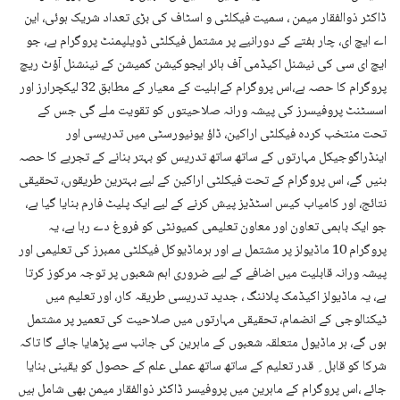
ڈاکٹر ذوالفقار میمن ، سمیت فیکلٹی و اسٹاف کی بڑی تعداد شریک ہوئی، این
اے ایچ ای، چار ہفتے کے دورانیے پر مشتمل فیکلٹی ڈویلپمنٹ پروگرام ہے، جو
ایچ ای سی کی نیشنل اکیڈمی آف ہائر ایجوکیشن کمیشن کے نینشنل آؤٹ ریچ
پروگرام کا حصہ ہے،اس پروگرام کےاہلیت کے معیار کے مطابق 32 لیکچرارز اور
اسسٹنٹ پروفیسرز کی پیشہ ورانہ صلاحیتوں کو تقویت ملے گی جس کے
تحت منتخب کردہ فیکلٹی اراکین، ڈاؤ یونیورسٹی میں تدریسی اور
اینڈراگوجیکل مہارتوں کے ساتھ ساتھ تدریس کو بہتر بنانے کے تجربے کا حصہ
بنیں گے، اس پروگرام کے تحت فیکلٹی اراکین کے لیے بہترین طریقوں، تحقیقی
نتائج، اور کامیاب کیس اسٹڈیز پیش کرنے کے لیے ایک پلیٹ فارم بنایا گیا ہے،
جو ایک باہمی تعاون اور معاون تعلیمی کمیونٹی کو فروغ دے رہا ہے، یہ
پروگرام 10 ماڈیولز پر مشتمل ہے اور ہرماڈیوکل فیکلٹی ممبرز کی تعلیمی اور
پیشہ ورانہ قابلیت میں اضافے کے لیے ضروری اہم شعبوں پر توجہ مرکوز کرتا
ہے، یہ ماڈیولز اکیڈمک پلاننگ ، جدید تدریسی طریقہ کار، اور تعلیم میں
ٹیکنالوجی کے انضمام، تحقیقی مہارتوں میں صلاحیت کی تعمیر پر مشتمل
ہوں گے، ہر ماڈیول متعلقہ شعبوں کے ماہرین کی جانب سے پڑھایا جائے گا تاکہ
شرکا کو قابل ِ قدر تعلیم کے ساتھ ساتھ عملی علم کے حصول کو یقینی بنایا
جائے ،اس پروگرام کے ماہرین میں پروفیسر ڈاکٹر ذوالفقار میمن بھی شامل ہیں