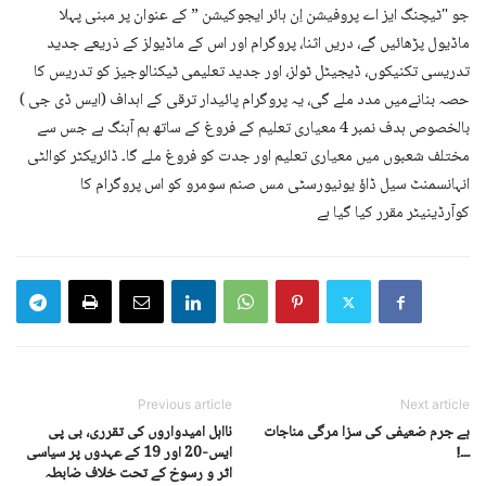
جو "ٹیچنگ ایز اے پروفیشن اِن ہائر ایجوکیشن ” کے عنوان پر مبنی پہلا
ماڈیول پڑھائیں گے، دریں اثنا، پروگرام اور اس کے ماڈیولز کے ذریعے جدید
تدریسی تکنیکوں، ڈیجیٹل ٹولز، اور جدید تعلیمی ٹیکنالوجیز کو تدریس کا
حصہ بنانےمیں مدد ملے گی، یہ پروگرام پائیدار ترقی کے اہداف (ایس ڈی جی )
بالخصوص ہدف نمبر 4 معیاری تعلیم کے فروغ کے ساتھ ہم آہنگ ہے جس سے
مختلف شعبوں میں معیاری تعلیم اور جدت کو فروغ ملے گا۔ ڈائریکٹر کوالٹی
انہانسمنٹ سیل ڈاؤ یونیورسٹی مس صنم سومرو کو اس پروگرام کا
کوآرڈینیٹر مقرر کیا گیا ہے
Previous article
Next article
ہے جرم ضعیفی کی سزا مرگی مناجات
نااہل امیدواروں کی تقرری، بی پی
۔۔۔!
ایس-20 اور 19 کے عہدوں پر سیاسی
اثر و رسوخ کے تحت خلاف ضابطہ